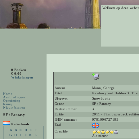
Welkom op deze websi
0 Boeken
€ 0,00
Winkelwagen
Auteur
Mann, George
Titel
Newbury and Hobbes 3: The 
Home
Aanbiedingen
Uitgever
Snowbooks
Opruiming
Genre
SF / Fantasy
Ramsj
Nieuw binnen
Reeksnummer
3
SF / Fantasy
Editie
2011 - First paperback editio
ISBN nummer
9781906727185
Nederlands
Taal
A
B
C
D
E
F
Conditie
G
H
I
J
K
L
Als nieuw