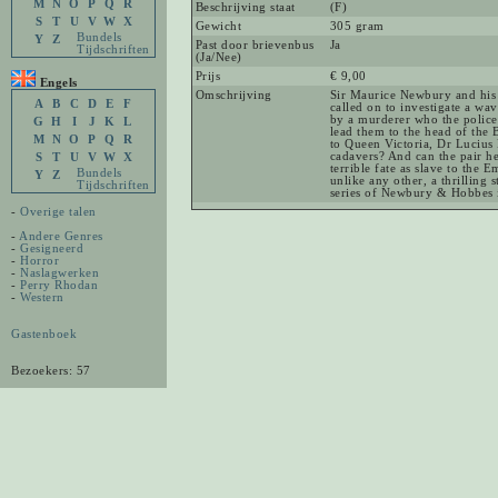
M
N
O
P
Q
R
Beschrijving staat
(F)
S
T
U
V
W
X
Gewicht
305 gram
Bundels
Y
Z
Past door brievenbus
Ja
Tijdschriften
(Ja/Nee)
Prijs
€ 9,00
Engels
Omschrijving
Sir Maurice Newbury and his 
A
B
C
D
E
F
called on to investigate a wa
by a murderer who the police
G
H
I
J
K
L
lead them to the head of the 
M
N
O
P
Q
R
to Queen Victoria, Dr Lucius 
cadavers? And can the pair he
S
T
U
V
W
X
terrible fate as slave to the 
Bundels
Y
Z
unlike any other, a thrilling
Tijdschriften
series of Newbury & Hobbes i
-
Overige talen
-
Andere Genres
-
Gesigneerd
-
Horror
-
Naslagwerken
-
Perry Rhodan
-
Western
Gastenboek
Bezoekers: 57