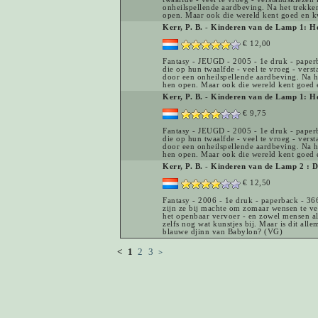
onheilspellende aardbeving. Na het trekken
open. Maar ook die wereld kent goed en k
Kerr, P. B.
-
Kinderen van de Lamp 1: H
€ 12,00
Fantasy - JEUGD - 2005 - 1e druk - paper
die op hun twaalfde - veel te vroeg - vers
door een onheilspellende aardbeving. Na he
hen open. Maar ook die wereld kent goed e
Kerr, P. B.
-
Kinderen van de Lamp 1: H
€ 9,75
Fantasy - JEUGD - 2005 - 1e druk - paper
die op hun twaalfde - veel te vroeg - vers
door een onheilspellende aardbeving. Na he
hen open. Maar ook die wereld kent goed 
Kerr, P. B.
-
Kinderen van de Lamp 2 : D
€ 12,50
Fantasy - 2006 - 1e druk - paperback - 36
zijn ze bij machte om zomaar wensen te ver
het openbaar vervoer - en zowel mensen al
zelfs nog wat kunstjes bij. Maar is dit al
blauwe djinn van Babylon? (VG)
<
1
2
3
>