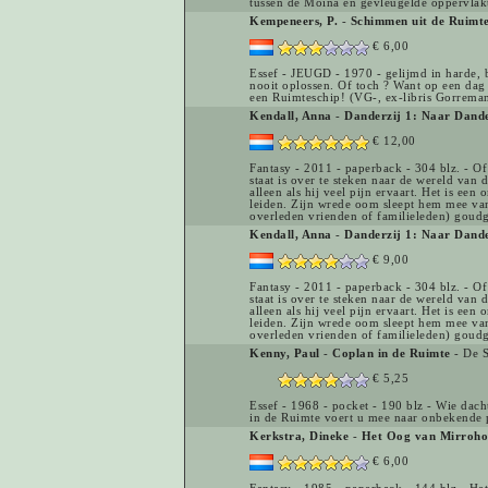
tussen de Moina en gevleugelde oppervlakt
Kempeneers, P.
-
Schimmen uit de Ruimt
€ 6,00
Essef - JEUGD - 1970 - gelijmd in harde, b
nooit oplossen. Of toch ? Want op een dag
een Ruimteschip! (VG-, ex-libris Gorrem
Kendall, Anna
-
Danderzij 1: Naar Dande
€ 12,00
Fantasy - 2011 - paperback - 304 blz. - Of h
staat is over te steken naar de wereld van
alleen als hij veel pijn ervaart. Het is e
leiden. Zijn wrede oom sleept hem mee van
overleden vrienden of familieleden) goudg
Kendall, Anna
-
Danderzij 1: Naar Dande
€ 9,00
Fantasy - 2011 - paperback - 304 blz. - Of h
staat is over te steken naar de wereld van
alleen als hij veel pijn ervaart. Het is e
leiden. Zijn wrede oom sleept hem mee van
overleden vrienden of familieleden) goudg
Kenny, Paul
-
Coplan in de Ruimte
- De 
€ 5,25
Essef - 1968 - pocket - 190 blz - Wie dach
in de Ruimte voert u mee naar onbekende
Kerkstra, Dineke
-
Het Oog van Mirroho
€ 6,00