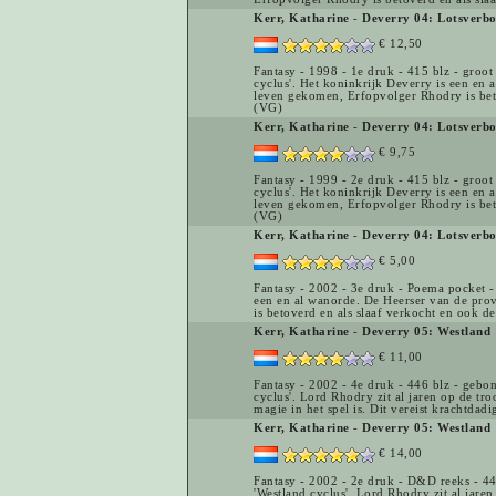
Kerr, Katharine
-
Deverry 04: Lotsverb
€ 12,50
Fantasy - 1998 - 1e druk - 415 blz - groo
cyclus'. Het koninkrijk Deverry is een en
leven gekomen, Erfopvolger Rhodry is bet
(VG)
Kerr, Katharine
-
Deverry 04: Lotsverb
€ 9,75
Fantasy - 1999 - 2e druk - 415 blz - groo
cyclus'. Het koninkrijk Deverry is een en
leven gekomen, Erfopvolger Rhodry is bet
(VG)
Kerr, Katharine
-
Deverry 04: Lotsverb
€ 5,00
Fantasy - 2002 - 3e druk - Poema pocket - 
een en al wanorde. De Heerser van de pro
is betoverd en als slaaf verkocht en ook 
Kerr, Katharine
-
Deverry 05: Westland 
€ 11,00
Fantasy - 2002 - 4e druk - 446 blz - gebon
cyclus'. Lord Rhodry zit al jaren op de tr
magie in het spel is. Dit vereist krachtdad
Kerr, Katharine
-
Deverry 05: Westland 
€ 14,00
Fantasy - 2002 - 2e druk - D&D reeks - 44
'Westland cyclus'. Lord Rhodry zit al jare