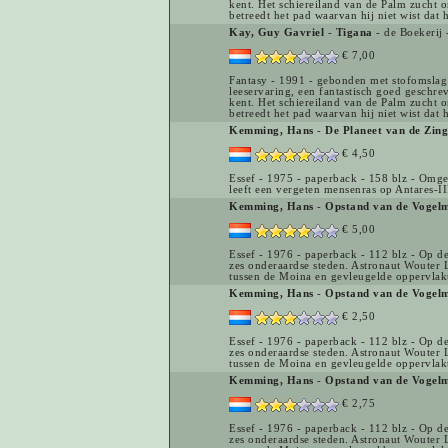
kent. Het schiereiland van de Palm zucht 
betreedt het pad waarvan hij niet wist dat 
Kay, Guy Gavriel
-
Tigana
- de Boekerij
€ 7,00
Fantasy - 1991 - gebonden met stofomslag
leeservaring, een fantastisch goed geschre
kent. Het schiereiland van de Palm zucht 
betreedt het pad waarvan hij niet wist dat 
Kemming, Hans
-
De Planeet van de Zin
€ 4,50
Essef - 1975 - paperback - 158 blz - Omge
leeft een vergeten mensenras op Antares-II
Kemming, Hans
-
Opstand van de Vogel
€ 5,00
Essef - 1976 - paperback - 112 blz - Op d
zes onderaardse steden. Astronaut Wouter L
tussen de Moina en gevleugelde oppervla
Kemming, Hans
-
Opstand van de Vogel
€ 2,50
Essef - 1976 - paperback - 112 blz - Op d
zes onderaardse steden. Astronaut Wouter L
tussen de Moina en gevleugelde oppervlak
Kemming, Hans
-
Opstand van de Vogel
€ 2,75
Essef - 1976 - paperback - 112 blz - Op d
zes onderaardse steden. Astronaut Wouter L