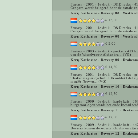
Fantasy - 2001 - 1e druk - D&D reeks - 4
Cengarn wordt belegerd door de astrale en
Kerr, Katharine
-
Deverry 08 : Westland
€ 13,00
Fantasy - 2001 - 1e druk - D&D reeks - 4
Cengarn wordt belegerd door de astrale en
Kerr, Katharine
-
Deverry 08 : Westland
€ 5,00
Fantasy - 2003 - 2e druk - pocket - 413 bl
van de Wisselvrouw Alshandra... (VG)
Kerr, Katharine
-
Deverry 09 : Drakenm
€ 14,50
Fantasy - 2001 - 1e druk - D&D reeks - gr
'Drakenmagiër cyclus'. Lilli ontdekt dat z
magiër Nervyn... (VG)
Kerr, Katharine
-
Deverry 10 : Drakenm
€ 12,50
Fantasy - 2009 - 3e druk - harde kaft - 36
burgeroorlogen wordt het oude kwaad wed
Kerr, Katharine
-
Deverry 11 : Drakenma
€ 12,50
Fantasy - 2009 - 3e druk - harde kaft - 44
Deverry komen de woeste Rhodry en zijn aa
Kerr, Katharine
-
Deverry 12 : Drakenm