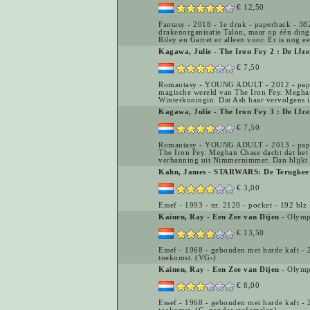
€ 12,50
Fantasy - 2018 - 1e druk - paperback - 38
drakenorganisatie Talon, maar op één ding u
Riley en Garret er alleen voor. Er is nog ee
Kagawa, Julie
-
The Iron Fey 2 : De IJze
€ 7,50
Romantasy - YOUNG ADULT - 2012 - paperba
magische wereld van The Iron Fey. Meghan
Winterkoningin. Dat Ash haar vervolgens in 
Kagawa, Julie
-
The Iron Fey 3 : De IJz
€ 7,50
Romantasy - YOUNG ADULT - 2013 - paperba
The Iron Fey. Meghan Chase dacht dat het e
verbanning uit Nimmernimmer. Dan blijkt 
Kahn, James
-
STARWARS: De Terugkeer
€ 3,00
Essef - 1993 - nr. 2120 - pocket - 192 bl
Kainen, Ray
-
Een Zee van Dijen
- Olymp
€ 13,50
Essef - 1968 - gebonden met harde kaft - 2
toekomst. (VG-)
Kainen, Ray
-
Een Zee van Dijen
- Olymp
€ 8,00
Essef - 1968 - gebonden met harde kaft - 2