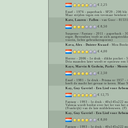
€ 2,25
Essef - 1976 - paperback - SF29 - 206 blz 
Maar strijden tegen een tovenaar betekent
Kate, Lauren
-
Fallen
- van Goor - 8153
€ 8,50
Suspense / Fantasy - 2011 - paperback - 3
erger. Bovendien voelt ze zich aangetrokke
voorin, lichte gebruikerssporen)
Kava, Alex
-
Duister Kwaad
- Mira Book
€ 4,00
Horror - 2006 - 1e druk - dikke pocket - 
Dria maanden later wordt er opnieuw een l
Kaye, Marvin & Godwin, Parke
-
Meeste
€ 2,50
Essef - 1981 - 1e druk - Prisma nr 1957 - 
heeft de macht het gevaar te keren. Maar S
Kay, Guy Gavriel
-
Een Lied voor Arbon
€ 12,75
Fantasy - 1993 - 1e druk - 40x145x222 mm
Valensa wordt beslist over het lot van he
(Frankrijk) van de late middeleeuwen. (F)
Kay, Guy Gavriel
-
Een Lied voor Arbon
€ 8,00
Fantasy - 1993 - 1e druk - 40x145x222 mm