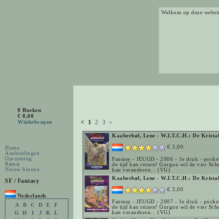
Welkom op deze websi
0 Boeken
€ 0,00
<
1
2
3
Winkelwagen
>
Kaaberbøl, Lene
-
W.I.T.C.H.: De Krista
€ 3,00
Home
Aanbiedingen
Opruiming
Fantasy - JEUGD - 2006 - 1e druk - pocket
Ramsj
de tijd kan reizen! Gorgon wil de vier Sc
Nieuw binnen
kan veranderen... (VG)
Kaaberbøl, Lene
-
W.I.T.C.H.: De Krista
SF / Fantasy
€ 3,00
Nederlands
Fantasy - JEUGD - 2007 - 1e druk - pocket
A
B
C
D
E
F
de tijd kan reizen! Gorgon wil de vier Sc
kan veranderen... (VG)
G
H
I
J
K
L