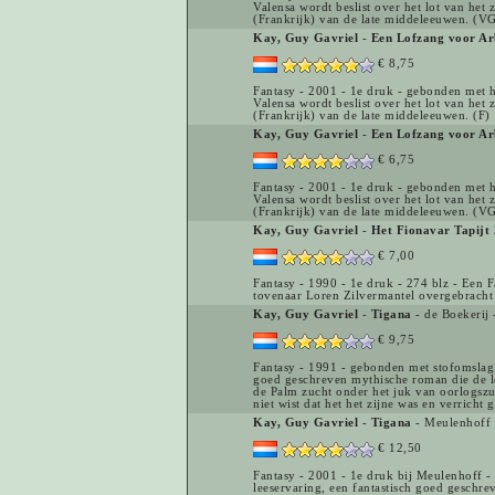
Valensa wordt beslist over het lot van he
(Frankrijk) van de late middeleeuwen. (V
Kay, Guy Gavriel
-
Een Lofzang voor A
€ 8,75
Fantasy - 2001 - 1e druk - gebonden met 
Valensa wordt beslist over het lot van he
(Frankrijk) van de late middeleeuwen. (F)
Kay, Guy Gavriel
-
Een Lofzang voor A
€ 6,75
Fantasy - 2001 - 1e druk - gebonden met 
Valensa wordt beslist over het lot van he
(Frankrijk) van de late middeleeuwen. (VG
Kay, Guy Gavriel
-
Het Fionavar Tapijt
€ 7,00
Fantasy - 1990 - 1e druk - 274 blz - Een 
tovenaar Loren Zilvermantel overgebracht n
Kay, Guy Gavriel
-
Tigana
- de Boekerij
€ 9,75
Fantasy - 1991 - gebonden met stofomslag 
goed geschreven mythische roman die de le
de Palm zucht onder het juk van oorlogszu
niet wist dat het het zijne was en verricht 
Kay, Guy Gavriel
-
Tigana
- Meulenhoff
€ 12,50
Fantasy - 2001 - 1e druk bij Meulenhoff 
leeservaring, een fantastisch goed geschre