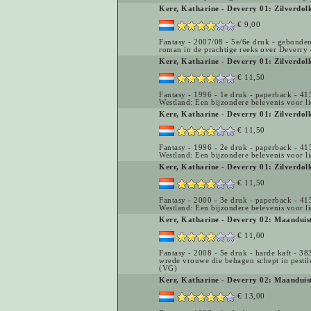
Kerr, Katharine
-
Deverry 01: Zilverdol
€ 9,00
Fantasy - 2007/08 - 5e/6e druk - gebonden 
roman in de prachtige reeks over Deverry 
Kerr, Katharine
-
Deverry 01: Zilverdol
€ 11,50
Fantasy - 1996 - 1e druk - paperback - 41
Westland: Een bijzondere belevenis voor l
Kerr, Katharine
-
Deverry 01: Zilverdol
€ 11,50
Fantasy - 1996 - 2e druk - paperback - 41
Westland: Een bijzondere belevenis voor l
Kerr, Katharine
-
Deverry 01: Zilverdol
€ 11,50
Fantasy - 2000 - 3e druk - paperback - 41
Westland: Een bijzondere belevenis voor l
Kerr, Katharine
-
Deverry 02: Maanduist
€ 11,00
Fantasy - 2008 - 5e druk - harde kaft - 383
wrede vrouwe die behagen schept in pestilen
(VG)
Kerr, Katharine
-
Deverry 02: Maanduis
€ 13,00