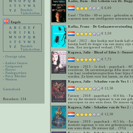
M
N
O
P
Q
R
Kades, Hans
-
Het Geheim van Dr. Hugg
S
T
U
V
W
X
€ 6,00
Bundels
Y
Z
Tijdschriften
Essef / Thriller - 60-er jaren - gebonden 
waarmee men een intelligenter mensenras 
Engels
Kafka, Franz
-
De Gedaanteverwisseling
A
B
C
D
E
F
G
H
I
J
K
L
€ 3,50
M
N
O
P
Q
R
Essef - 2012 - dun boekje met harde kaft e
S
T
U
V
W
X
beestje heeft de lengte van een mens; zijn c
Bundels
Y
Z
hem. Een intrigerend verhaal. (VG)
Tijdschriften
Kagawa, Julie
-
Blood of Eden 1: Onsterf
-
Overige talen
€ 7,75
-
Andere Genres
-
Gesigneerd
Fantasy - 2013 - 1e druk - paperback - 447
-
Horror
overleven. De zeventienjarige Allie moet 
-
Naslagwerken
van haar voedselstrooptochten haar bijna f
-
Perry Rhodan
worden. Ze kiest voor het laatste, en dat 
-
Western
Kagawa, Julie
-
Schaduw van de Vos 1 :
€ 12,50
Gastenboek
Fantasy - 2018 - paperback - 414 blz. - Fa
Bezoekers: 134
die op dat moment eigenaar is van een geh
aanroepen en een wens doen. De nieuwe tij
Kagawa, Julie
-
Schaduw van de Vos 2 : 
€ 12,50
Fantasy - 2019 - paperback - 415 blz. - Ee
moment eigenaar is van een geheimzinnige
een wens doen. De nieuwe tijd... (VG)