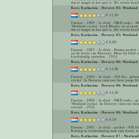
dat er magie in het spel is. Dit vereist kra
Kerr, Katharine
-
Deverry 05: Westland 
€ 11,50
Fantasy - 1999 - 1e druk - D&D reeks - 44
'Westland cyclus'. Lord Rhodry zit al jare
dat er magie in het spel is. Dit vereist kra
Kerr, Katharine
-
Deverry 05: Westland 
€ 6,00
Fantasy - 2002 - 2e druk - Poema pocket - 
op de troon van Aberwyn. Maar hij blijft z
krachtdadig optreden... (VG)
Kerr, Katharine
-
Deverry 06: Westland 
€ 11,00
Fantasy - 2000 - 3e druk - 430 blz - gebon
cyclus'. In Deverry reist een fiere jonge 
Kerr, Katharine
-
Deverry 06: Westland 
€ 11,50
Fantasy - 2000 - 1e druk - D&D reeks - gr
'Westland cyclus'. In Deverry reist een fi
vervult... (VG)
Kerr, Katharine
-
Deverry 06: Westland 
€ 6,50
Fantasy - 2002 - 2e druk - pocket - 430 blz
Koning in vermomming naar zijn troon, wa
Kerr, Katharine
-
Deverry 07 : Westland