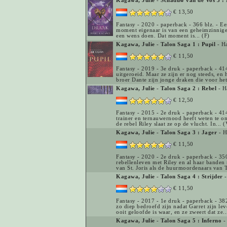
Kagawa, Julie
-
Schaduw van de Vos 3 : 
€ 13,50
Fantasy - 2020 - paperback - 366 blz. - Ee
moment eigenaar is van een geheimzinnige
een wens doen. Dat moment is... (F)
Kagawa, Julie
-
Talon Saga 1 : Pupil
- Ha
€ 11,50
Fantasy - 2019 - 3e druk - paperback - 41
uitgeroeid. Maar ze zijn er nog steeds, en
broer Dante zijn jonge draken die voor het.
Kagawa, Julie
-
Talon Saga 2 : Rebel
- H
€ 12,50
Fantasy - 2015 - 2e druk - paperback - 41
trainer en ternauwernood heeft weten te on
de rebel Riley slaat ze op de vlucht. In... 
Kagawa, Julie
-
Talon Saga 3 : Jager
- H
€ 11,50
Fantasy - 2020 - 2e druk - paperback - 350
rebellenleven met Riley en al haar bande
van St. Joris als de huurmoordenaars van T
Kagawa, Julie
-
Talon Saga 4 : Strijder
-
€ 11,50
Fantasy - 2017 - 1e druk - paperback - 38
zo diep bedroefd zijn nadat Garret zijn le
ooit geloofde is waar, en ze zweert dat ze.
Kagawa, Julie
-
Talon Saga 5 : Inferno
-