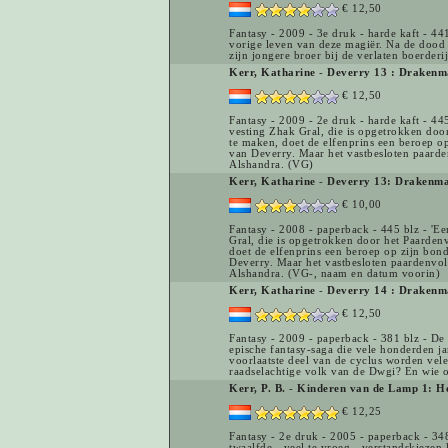
€ 12,50
Fantasy - 2009 - 3e druk - harde kaft - 4
vorige leven van deze magiër. Na de dood v
zijn jongere broer bij de verlaten boerderi
Kerr, Katharine
-
Deverry 13 : Drakenma
€ 12,50
Fantasy - 2009 - 2e druk - harde kaft - 4
vesting Zhak Gral, die is opgetrokken do
te maken, doet de elfenprins een beroep o
van Deverry. Maar het vastbesloten paard
Alshandra. (VG)
Kerr, Katharine
-
Deverry 13: Drakenmag
€ 10,00
Fantasy - 2008 - paperback - 445 blz - 'E
Gral, die is opgetrokken door het Paarde
doet de elfenprins een beroep op zijn bon
Deverry. Maar het vastbesloten paardenvo
Alshandra. (VG-, naam en datum voorin)
Kerr, Katharine
-
Deverry 14 : Drakenm
€ 12,50
Fantasy - 2009 - paperback - 381 blz - D
epische fantasy-saga die vele honderden ja
voorlaatste deel van de cyclus worden vel
raadselachtige volk van de Dwgi? En wie o
Kerr, P. B.
-
Kinderen van de Lamp 1: H
€ 12,25
Fantasy - 2e druk - 2005 - paperback - 3
twaalfde - veel te vroeg - verstandskiezen