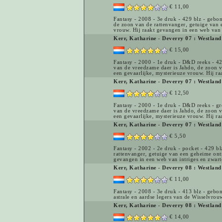
€ 11,00
Fantasy - 2008 - 3e druk - 429 blz - gebon
de zoon van de rattenvanger, getuige van 
vrouw. Hij raakt gevangen in een web van 
Kerr, Katharine
-
Deverry 07 : Westland
€ 15,00
Fantasy - 2000 - 1e druk - D&D reeks - 42
van de vreedzame daer is Jahdo, de zoon v
een gevaarlijke, mysterieuze vrouw. Hij ra
Kerr, Katharine
-
Deverry 07 : Westland
€ 12,50
Fantasy - 2000 - 1e druk - D&D reeks - gr
van de vreedzame daer is Jahdo, de zoon v
een gevaarlijke, mysterieuze vrouw. Hij r
Kerr, Katharine
-
Deverry 07 : Westland
€ 5,50
Fantasy - 2002 - 2e druk - pocket - 429 bl
rattenvanger, getuige van een geheime ont
gevangen in een web van intriges en zwart
Kerr, Katharine
-
Deverry 08 : Westland
€ 11,00
Fantasy - 2008 - 3e druk - 413 blz - gebo
astrale en aardse legers van de Wisselvrou
Kerr, Katharine
-
Deverry 08 : Westland
€ 14,00