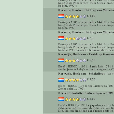
Fantasy - 1985 - paperback - 144 blz - H
hoog in de Popabergen. Heer Urcos, drager
bodem. (VG+)
Kerkstra, Dineke
-
Het Oog van Mirroho
€ 4,00
Fantasy - 1985 - paperback - 144 blz - H
hoog in de Popabergen. Heer Urcos, drager
bodem. (VG)
Kerkstra, Dineke
-
Het Oog van Mirroho
€ 2,75
Fantasy - 1985 - paperback - 144 blz - H
hoog in de Popabergen. Heer Urcos, drager
bodem. (VG-, naam op binnenzijde voorka
Kerkwijk, Henk van
-
Paniek op Ganyme
€ 5,50
Essef - JEUGD - 1981 - harde kaft - 291 
verdwijnen er baby's uit hun wiegjes... (
Kerkwijk, Henk van
-
Schakelfout
- Wolt
€ 2,50
Essef - JEUGD - De Jonge Lijsters no. 199
Zonnestelsel... (VG)
Kerner, Charlotte
-
Geboortejaar: 1999
€ 5,00
Essef - JEUGD - 1991 - paperback - 157 bl
geheimzinnigheid rond de geboorte van Kar
zijn. Na een eindeloze gang langs gesloten