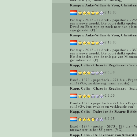
toekomst. (G, zonder stofomslag)
Kampen, Auke-Willem & Veen, Christiaan
€ 10,00
Fantasy - 2012 - 1e druk - paperback - 255
een nieuwe wereld. Die poort duikt opnieu
David en Eber zijn op zoek naar hun plaats
zijn geraakt. (F)
Kampen, Auke-Willem & Veen, Christiaan
€ 10,00
Fantasy - 2012 - 1e druk - paperback - 353
een nieuwe wereld. Die poort duikt opnieu
Het derde deel van de trilogie van Mizmoo
gebrokenheid. (F)
Kapp, Colin
-
Chaos in Regelmaat
- Scal
€ 3,50
Essef - 1970 - paperback - 271 blz - Erge
stijl! (VG-, zwakke rug, naam voorin)
Kapp, Colin
-
Chaos in Regelmaat
- Scal
€ 3,00
Essef - 1970 - paperback - 271 blz - Erge
stijl! (G+, iets zwakke en verkleurde rug)
Kapp, Colin
-
Dalroi en de Zwarte Ridde
€ 2,25
Essef - 1974 - pocket - SF73 - 197 blz - 
nieuwe ster in het SF genre. (VG)
Kapp, Colin
-
De Tovenaar van Anharitt