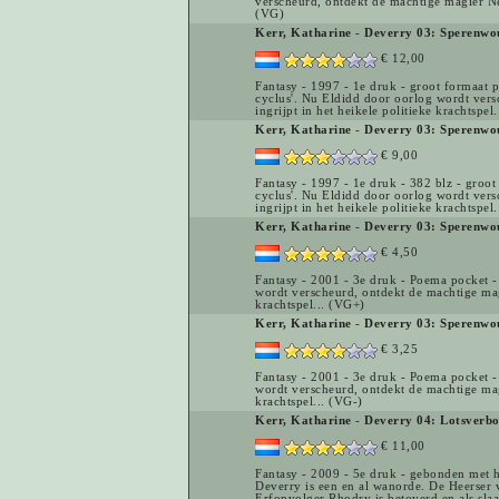
verscheurd, ontdekt de machtige magiër Nevy
(VG)
Kerr, Katharine
-
Deverry 03: Sperenwo
€ 12,00
Fantasy - 1997 - 1e druk - groot formaat 
cyclus'. Nu Eldidd door oorlog wordt vers
ingrijpt in het heikele politieke krachtspel
Kerr, Katharine
-
Deverry 03: Sperenwo
€ 9,00
Fantasy - 1997 - 1e druk - 382 blz - groo
cyclus'. Nu Eldidd door oorlog wordt vers
ingrijpt in het heikele politieke krachtspel
Kerr, Katharine
-
Deverry 03: Sperenwo
€ 4,50
Fantasy - 2001 - 3e druk - Poema pocket - 
wordt verscheurd, ontdekt de machtige magi
krachtspel... (VG+)
Kerr, Katharine
-
Deverry 03: Sperenwo
€ 3,25
Fantasy - 2001 - 3e druk - Poema pocket - 
wordt verscheurd, ontdekt de machtige magi
krachtspel... (VG-)
Kerr, Katharine
-
Deverry 04: Lotsverbo
€ 11,00
Fantasy - 2009 - 5e druk - gebonden met ha
Deverry is een en al wanorde. De Heerser 
Erfopvolger Rhodry is betoverd en als sl