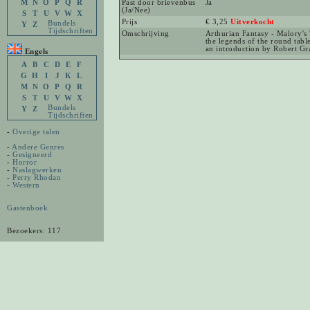
M
N
O
P
Q
R
Past door brievenbus
Ja
(Ja/Nee)
S
T
U
V
W
X
Prijs
€ 3,25
Uitverkocht
Bundels
Y
Z
Tijdschriften
Omschrijving
Arthurian Fantasy - Malory's 
the legends of the round tabl
an introduction by Robert Gr
Engels
A
B
C
D
E
F
G
H
I
J
K
L
M
N
O
P
Q
R
S
T
U
V
W
X
Bundels
Y
Z
Tijdschriften
-
Overige talen
-
Andere Genres
-
Gesigneerd
-
Horror
-
Naslagwerken
-
Perry Rhodan
-
Western
Gastenboek
Bezoekers: 117