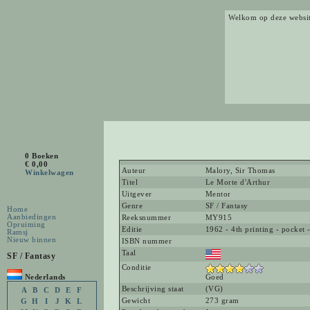
Welkom op deze websi
0 Boeken
€ 0,00
Auteur
Malory, Sir Thomas
Winkelwagen
Titel
Le Morte d'Arthur
Uitgever
Mentor
Genre
SF / Fantasy
Home
Aanbiedingen
Reeksnummer
MY915
Opruiming
Editie
1962 - 4th printing - pocket 
Ramsj
Nieuw binnen
ISBN nummer
Taal
SF / Fantasy
Conditie
Nederlands
Goed
Beschrijving staat
(VG)
A
B
C
D
E
F
Gewicht
273 gram
G
H
I
J
K
L