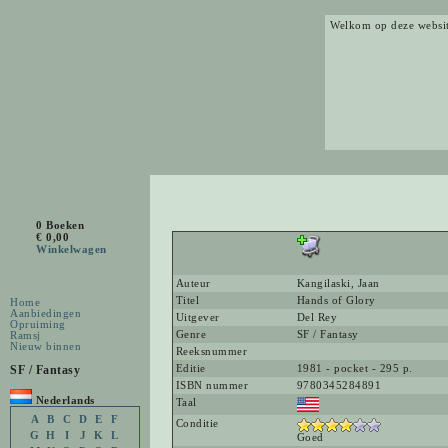
Welkom op deze websi
0 Boeken
€ 0,00
Winkelwagen
Auteur
Kangilaski, Jaan
Titel
Hands of Glory
Home
Aanbiedingen
Uitgever
Del Rey
Opruiming
Genre
SF / Fantasy
Ramsj
Nieuw binnen
Reeksnummer
SF / Fantasy
Editie
1981 - pocket - 295 p.
ISBN nummer
9780345284891
Nederlands
Taal
A
B
C
D
E
F
Conditie
G
H
I
J
K
L
Goed