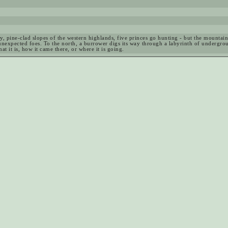
y, pine-clad slopes of the western highlands, five princes go hunting - but the mountain
unexpected foes. To the north, a burrower digs its way through a labyrinth of undergrou
t it is, how it came there, or where it is going.