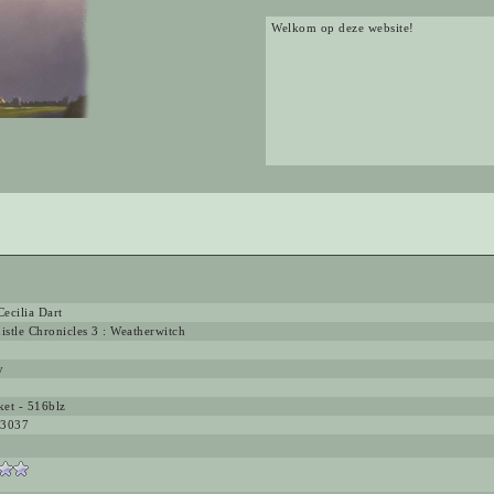
Welkom op deze website!
ecilia Dart
stle Chronicles 3 : Weatherwitch
y
ket - 516blz
3037