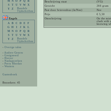
M
N
O
P
Q
R
Beschrijving staat
(VG)
S
T
U
V
W
X
Gewicht
266 gram
Bundels
Y
Z
Past door brievenbus (Ja/Nee)
Nee
Tijdschriften
Prijs
€ 5,50
Engels
Omschrijving
On the mist
clash with 
A
B
C
D
E
F
knowing wha
G
H
I
J
K
L
M
N
O
P
Q
R
S
T
U
V
W
X
Bundels
Y
Z
Tijdschriften
-
Overige talen
-
Andere Genres
-
Gesigneerd
-
Horror
-
Naslagwerken
-
Perry Rhodan
-
Western
Gastenboek
Bezoekers: 45