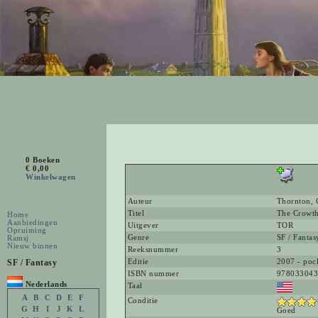
0 Boeken
€ 0,00
Winkelwagen
Auteur
Thornton, C
Titel
The Crowthi
Home
Aanbiedingen
Uitgever
TOR
Opruiming
Genre
SF / Fantas
Ramsj
Nieuw binnen
Reeksnummer
3
SF / Fantasy
Editie
2007 - poc
ISBN nummer
978033043
Nederlands
Taal
A
B
C
D
E
F
Conditie
G
H
I
J
K
L
Goed