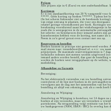
Prijzen
Alle prijzen zijn in € (Euro) en niet onderhandelbaar. 
Kortingen
Er is een standaardkorting van 20 % vastgesteld voor b
*****. Géén korting op boeken ******. Tijdens het best
(In het scherm linksonder ziet u de berekende korting)
van enige omvang te plaatsen, die voor ons doorgaans 
relatief geringe verzendkosten per boek. Kortingen wo
berekening voortdurend naast het winkelwagentje in het
zoals die is weergegeven in de automatische ontvangst
het selectie- en bestelproces door iemand anders zijn 
konsekwenties hebben voor de korting, met name als u 
Neem in zo'n geval gerust even contact met ons op.
Reserveren en bestellen
Boeken kunnen in principe niet gereserveerd worden. A
mail sturen naar: irenedeboer@essef.nl. o.v.v.: uw naa
prijs/prijzen. De maximale reserveringstermijn is 7 d
technische redenen niet meteen worden uitgevoerd (we s
iemand anders worden besteld, dan gaat de bestelling vó
worden de boeken weer teruggeplaatst op de website, wa
mededeling.
Afhandeling en Garantie
Bevestiging:
Na het elektronisch verzenden van uw bestelling ontva
controleren of de lijst met boeken in de ontvangstbev
vervolgens aan de slag met het samenstellen van het b
bestelling zit altijd een rekening, ook als u reeds heeft 
Annulering en Wijziging:
Annulering en Wijziging is kosteloos, tot 14 dagen na o
boeken al zijn verzonden, maar wij verzoeken u vriende
portokosten. Na terugzending volgt restitutie van het 
uw bankgegevens (NAW, IBAN / BIC) In overleg kan dit