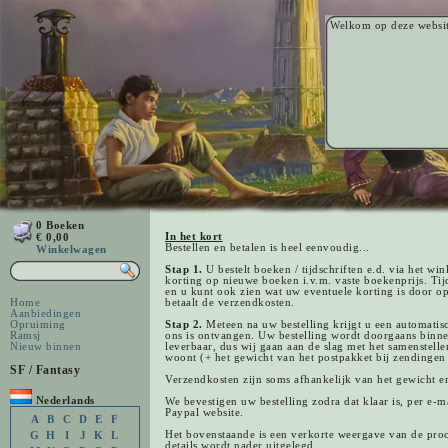
Welkom op deze websi
0 Boeken
In het kort
€ 0,00
Bestellen en betalen is heel eenvoudig...
Winkelwagen
Stap 1.
U bestelt boeken / tijdschriften e.d. via het 
korting op nieuwe boeken i.v.m. vaste boekenprijs. Tij
en u kunt ook zien wat uw eventuele korting is door op
Home
betaalt de verzendkosten.
Aanbiedingen
Opruiming
Stap 2.
Meteen na uw bestelling krijgt u een automatisc
Ramsj
ons is ontvangen. Uw bestelling wordt doorgaans binne
Nieuw binnen
leverbaar, dus wij gaan aan de slag met het samenstelle
woont (+ het gewicht van het postpakket bij zendingen
SF / Fantasy
Verzendkosten zijn soms afhankelijk van het gewicht en
Nederlands
We bevestigen uw bestelling zodra dat klaar is, per e-m
Paypal website.
A
B
C
D
E
F
Het bovenstaande is een verkorte weergave van de pro
G
H
I
J
K
L
details wordt nader uitgelegd.