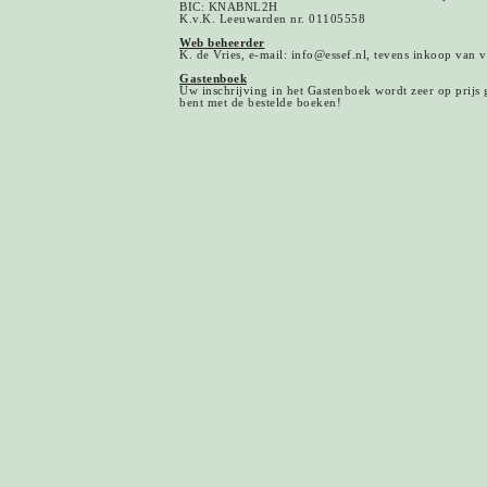
BIC: KNABNL2H
K.v.K. Leeuwarden nr. 01105558
Web beheerder
K. de Vries, e-mail: info@essef.nl, tevens inkoop van 
Gastenboek
Uw inschrijving in het Gastenboek wordt zeer op prijs g
bent met de bestelde boeken!