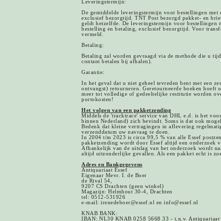
Leveringstermijn:
De gemiddelde leveringstermijn voor bestellingen met e
exclusief bezorgtijd. TNT Post bezorgd pakket- en br
geldt hetzelfde. De leveringstermijn voor bestellingen
bestelling en betaling, exclusief bezorgtijd. Voor tran
vermeld.
Betaling:
Betaling zal worden gevraagd via de methode die u tijd
contant betalen bij afhalen).
Garantie:
In het geval dat u niet geheel tevreden bent met een z
ontvangst) retourneren. Geretourneerde boeken hoeft u 
meer tot volledige of gedeeltelijke restitutie worden ov
portokosten!
Het volgen van een pakketzending
Middels de 'tracktrace' service van DHL e.d. is het vo
binnen Nederland) zich bevindt. Soms is dat ook mogel
Bedenk dat kleine vertragingen in aflevering regelmati
verzenddatum uw navraag te doen.
In 2004 t/m 2023 is circa 99,5 % van alle Essef postze
pakketzending wordt door Essef altijd een onderzoek v
Afhankelijk van de uitslag van het onderzoek wordt naa
altijd uitzonderlijke gevallen. Als een pakket echt is z
Adres en Bankgegevens
Antiquariaat Essef
Eigenaar Mevr. I. de Boer
de Rival 54,
9207 CS Drachten (geen winkel)
Magazijn: Helmhout 30-4, Drachten
tel: 0512-531926
e-mail: irenedeboer@essef.nl en info@essef.nl
KNAB BANK:
IBAN: NL30 KNAB 0258 5668 33 - t.n.v. Antiquariaat 