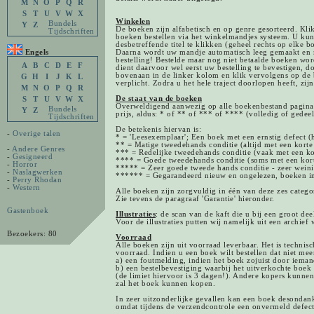
M
N
O
P
Q
R
S
T
U
V
W
X
Winkelen
Bundels
Y
Z
De boeken zijn alfabetisch en op genre gesorteerd. Kli
Tijdschriften
boeken bestellen via het winkelmandjes systeem. U kun
desbetreffende titel te klikken (geheel rechts op elke
Engels
Daarna wordt uw mandje automatisch leeg gemaakt en m
bestelling! Bestelde maar nog niet betaalde boeken wo
A
B
C
D
E
F
dient daarvoor wel eerst uw bestelling te bevestigen, 
bovenaan in de linker kolom en klik vervolgens op de be
G
H
I
J
K
L
verplicht. Zodra u het hele traject doorlopen heeft, zi
M
N
O
P
Q
R
De staat van de boeken
S
T
U
V
W
X
Overweldigend aanwezig op alle boekenbestand pagina's
Bundels
Y
Z
prijs, aldus: * of ** of *** of **** (volledig of gedeelt
Tijdschriften
De betekenis hiervan is:
-
Overige talen
* = 'Leesexemplaar'; Een boek met een ernstig defect (h
** = Matige tweedehands conditie (altijd met een korte
-
Andere Genres
*** = Redelijke tweedehands conditie (vaak met een ko
-
Gesigneerd
**** = Goede tweedehands conditie (soms met een kor
-
Horror
***** = Zeer goede tweede hands conditie - zeer weinig
-
Naslagwerken
****** = Gegarandeerd nieuw en ongelezen, boeken in al
-
Perry Rhodan
-
Western
Alle boeken zijn zorgvuldig in één van deze zes catego
Zie tevens de paragraaf 'Garantie' hieronder.
Gastenboek
Illustraties
: de scan van de kaft die u bij een groot d
Voor de illustraties putten wij namelijk uit een archie
Bezoekers: 80
Voorraad
Alle boeken zijn uit voorraad leverbaar. Het is technis
voorraad. Indien u een boek wilt bestellen dat niet meer
a) een foutmelding, indien het boek zojuist door iemand
b) een bestelbevestiging waarbij het uitverkochte boek
(de limiet hiervoor is 3 dagen!). Andere kopers kunnen
zal het boek kunnen kopen.
In zeer uitzonderlijke gevallen kan een boek desondanks
omdat tijdens de verzendcontrole een onvermeld defect